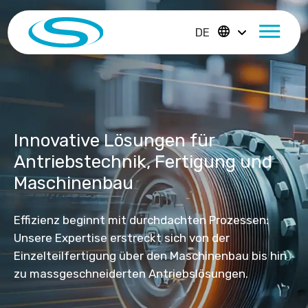
DE
Innovative Lösungen für
Antriebstechnik, Fertigung und
Maschinenbau
Effizienz beginnt mit durchdachten Prozessen:
Unsere Expertise erstreckt sich von der
Einzelteilfertigung über den Maschinenbau bis hin
zu massgeschneiderten Antriebslösungen.