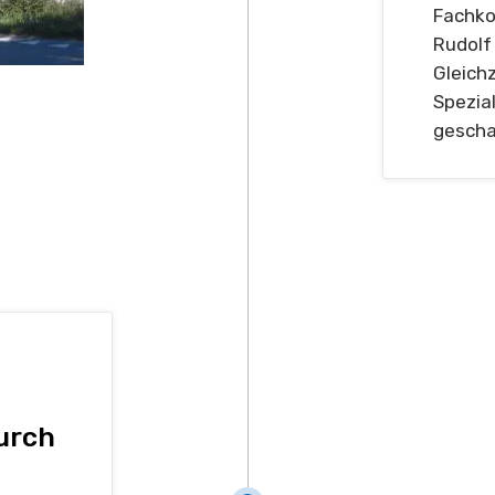
Fachko
Rudolf
Gleich
Spezia
gescha
urch