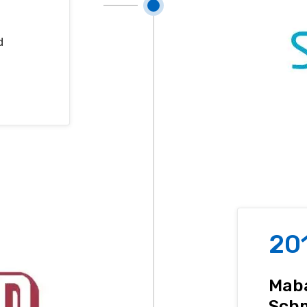
d
20
Maba
Sch