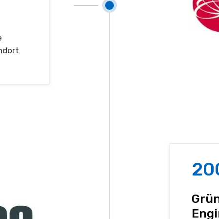
e
ndort
20
Grün
Engi