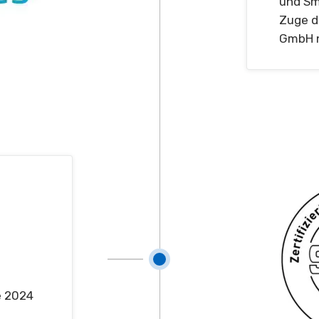
und Sm
Zuge d
GmbH n
e 2024